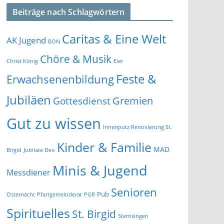
Beiträge nach Schlagwörtern
Caritas & Eine Welt
AK Jugend
BON
Chöre & Musik
Christ König
Eier
Feste &
Erwachsenenbildung
Jubiläen
Gremien
Gottesdienst
Gut zu wissen
Innenputz Renovierung St.
Kinder & Familie
MAD
Birgid
Jubilate Deo
Minis & Jugend
Messdiener
Senioren
Pub
Osternacht
Pfarrgemeinderat
PGR
Spirituelles
St. Birgid
Sternsingen