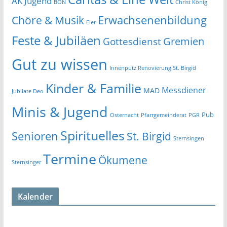
AK Jugend
BON
Christ König
Erwachsenenbildung
Chöre & Musik
Eier
Feste & Jubiläen
Gremien
Gottesdienst
Gut zu wissen
Innenputz Renovierung St. Birgid
Kinder & Familie
Messdiener
MAD
Jubilate Deo
Minis & Jugend
Pub
Osternacht
Pfarrgemeinderat
PGR
Spirituelles
Senioren
St. Birgid
Sternsingen
Termine
Ökumene
Sternsinger
Kalender