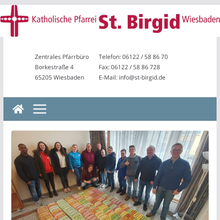
Zum
Inhalt
springen
Zentrales Pfarrbüro
Telefon: 06122 / 58 86 70
Borkestraße 4
Fax: 06122 / 58 86 728
65205 Wiesbaden
E-Mail: info@st-birgid.de