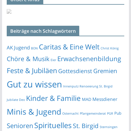
Beiträge nach Schlagwörtern
Caritas & Eine Welt
AK Jugend
BON
Christ König
Erwachsenenbildung
Chöre & Musik
Eier
Feste & Jubiläen
Gremien
Gottesdienst
Gut zu wissen
Innenputz Renovierung St. Birgid
Kinder & Familie
Messdiener
MAD
Jubilate Deo
Minis & Jugend
Pub
Osternacht
Pfarrgemeinderat
PGR
Spirituelles
Senioren
St. Birgid
Sternsingen