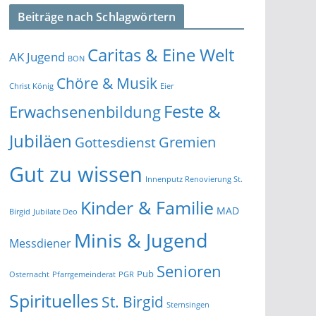
Beiträge nach Schlagwörtern
Caritas & Eine Welt
AK Jugend
BON
Chöre & Musik
Christ König
Eier
Feste &
Erwachsenenbildung
Jubiläen
Gremien
Gottesdienst
Gut zu wissen
Innenputz Renovierung St.
Kinder & Familie
MAD
Birgid
Jubilate Deo
Minis & Jugend
Messdiener
Senioren
Pub
Osternacht
Pfarrgemeinderat
PGR
Spirituelles
St. Birgid
Sternsingen