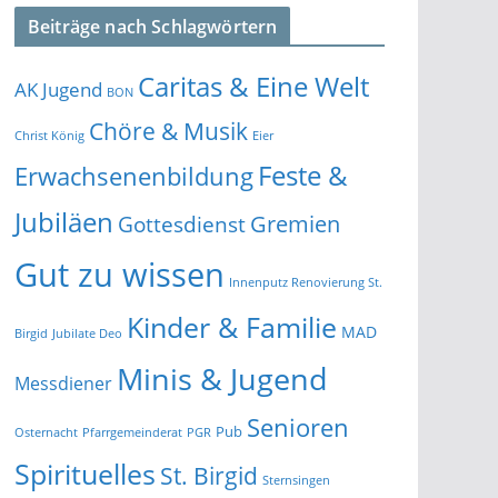
Beiträge nach Schlagwörtern
Caritas & Eine Welt
AK Jugend
BON
Chöre & Musik
Christ König
Eier
Feste &
Erwachsenenbildung
Jubiläen
Gremien
Gottesdienst
Gut zu wissen
Innenputz Renovierung St.
Kinder & Familie
MAD
Birgid
Jubilate Deo
Minis & Jugend
Messdiener
Senioren
Pub
Osternacht
Pfarrgemeinderat
PGR
Spirituelles
St. Birgid
Sternsingen