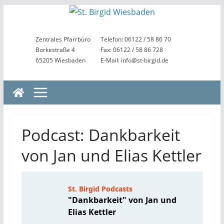
Zum
Inhalt
springen
Zentrales Pfarrbüro
Telefon: 06122 / 58 86 70
Borkestraße 4
Fax: 06122 / 58 86 728
65205 Wiesbaden
E-Mail: info@st-birgid.de
Podcast: Dankbarkeit
von Jan und Elias Kettler