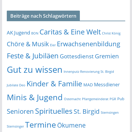
Beiträge nach Schlagwörtern
Caritas & Eine Welt
AK Jugend
BON
Christ König
Erwachsenenbildung
Chöre & Musik
Eier
Feste & Jubiläen
Gremien
Gottesdienst
Gut zu wissen
Innenputz Renovierung St. Birgid
Kinder & Familie
Messdiener
MAD
Jubilate Deo
Minis & Jugend
Pub
Osternacht
Pfarrgemeinderat
PGR
Spirituelles
Senioren
St. Birgid
Sternsingen
Termine
Ökumene
Sternsinger