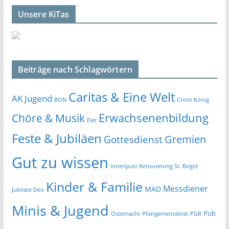
Unsere KiTas
Beiträge nach Schlagwörtern
Caritas & Eine Welt
AK Jugend
BON
Christ König
Erwachsenenbildung
Chöre & Musik
Eier
Feste & Jubiläen
Gremien
Gottesdienst
Gut zu wissen
Innenputz Renovierung St. Birgid
Kinder & Familie
Messdiener
MAD
Jubilate Deo
Minis & Jugend
Pub
Osternacht
Pfarrgemeinderat
PGR