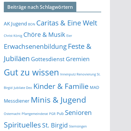
Beiträge nach Schlagwörtern
Caritas & Eine Welt
AK Jugend
BON
Chöre & Musik
Christ König
Eier
Feste &
Erwachsenenbildung
Jubiläen
Gremien
Gottesdienst
Gut zu wissen
Innenputz Renovierung St.
Kinder & Familie
MAD
Birgid
Jubilate Deo
Minis & Jugend
Messdiener
Senioren
Pub
Osternacht
Pfarrgemeinderat
PGR
Spirituelles
St. Birgid
Sternsingen