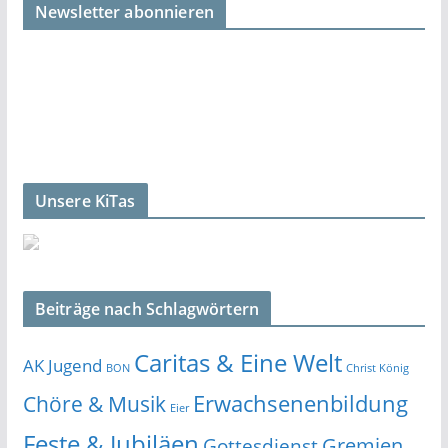
Newsletter abonnieren
Unsere KiTas
Beiträge nach Schlagwörtern
Caritas & Eine Welt
AK Jugend
BON
Christ König
Erwachsenenbildung
Chöre & Musik
Eier
Feste & Jubiläen
Gremien
Gottesdienst