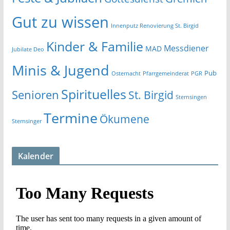
Gut zu wissen
Innenputz Renovierung St. Birgid
Kinder & Familie
Messdiener
MAD
Jubilate Deo
Minis & Jugend
Pub
Osternacht
Pfarrgemeinderat
PGR
Spirituelles
Senioren
St. Birgid
Sternsingen
Termine
Ökumene
Sternsinger
Kalender