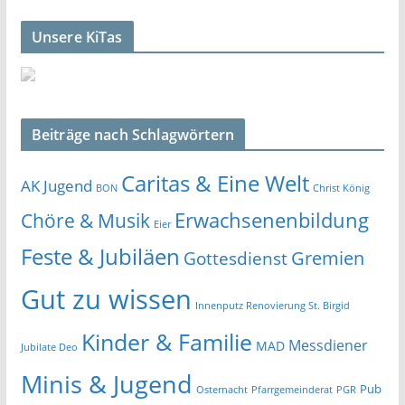
Unsere KiTas
Beiträge nach Schlagwörtern
Caritas & Eine Welt
AK Jugend
BON
Christ König
Erwachsenenbildung
Chöre & Musik
Eier
Feste & Jubiläen
Gremien
Gottesdienst
Gut zu wissen
Innenputz Renovierung St. Birgid
Kinder & Familie
Messdiener
MAD
Jubilate Deo
Minis & Jugend
Pub
Osternacht
Pfarrgemeinderat
PGR