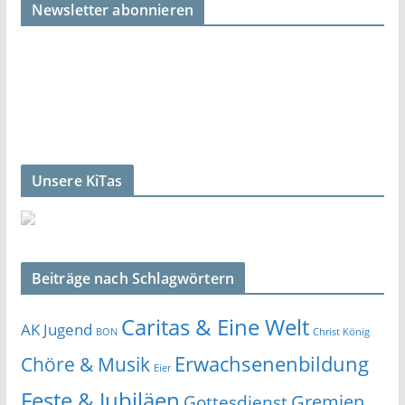
Newsletter abonnieren
Unsere KiTas
Beiträge nach Schlagwörtern
Caritas & Eine Welt
AK Jugend
BON
Christ König
Erwachsenenbildung
Chöre & Musik
Eier
Feste & Jubiläen
Gremien
Gottesdienst