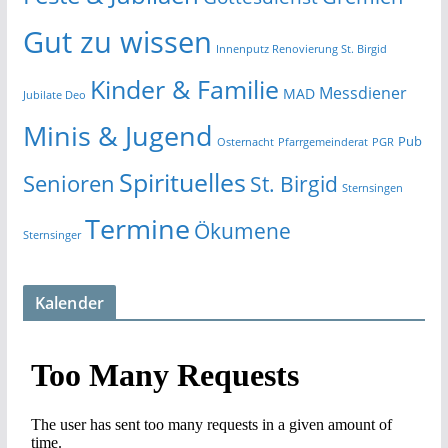
Gut zu wissen
Innenputz Renovierung St. Birgid
Kinder & Familie
Messdiener
MAD
Jubilate Deo
Minis & Jugend
Pub
Osternacht
Pfarrgemeinderat
PGR
Spirituelles
Senioren
St. Birgid
Sternsingen
Termine
Ökumene
Sternsinger
Kalender