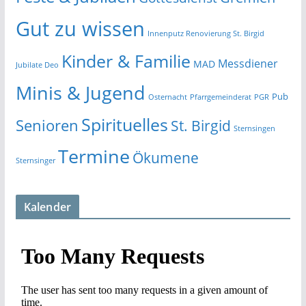
Gut zu wissen
Innenputz Renovierung St. Birgid
Kinder & Familie
Messdiener
MAD
Jubilate Deo
Minis & Jugend
Pub
Osternacht
Pfarrgemeinderat
PGR
Spirituelles
Senioren
St. Birgid
Sternsingen
Termine
Ökumene
Sternsinger
Kalender