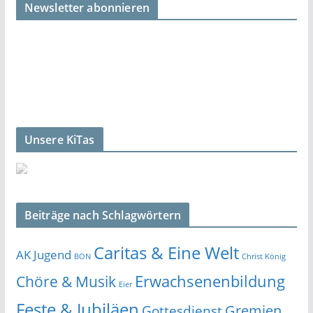
Newsletter abonnieren
Unsere KiTas
Beiträge nach Schlagwörtern
Caritas & Eine Welt
AK Jugend
BON
Christ König
Erwachsenenbildung
Chöre & Musik
Eier
Feste & Jubiläen
Gremien
Gottesdienst