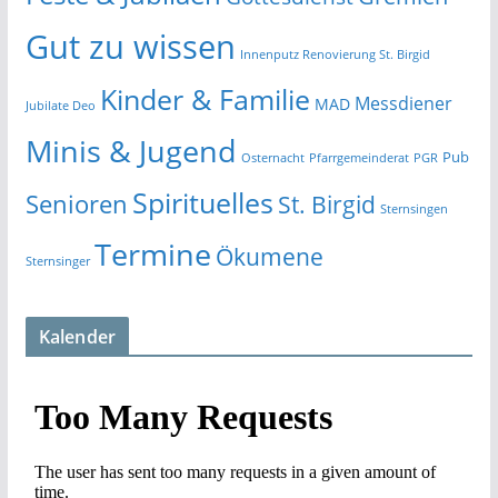
Gut zu wissen
Innenputz Renovierung St. Birgid
Kinder & Familie
Messdiener
MAD
Jubilate Deo
Minis & Jugend
Pub
Osternacht
Pfarrgemeinderat
PGR
Spirituelles
Senioren
St. Birgid
Sternsingen
Termine
Ökumene
Sternsinger
Kalender