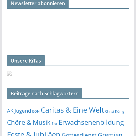
Newsletter abonnieren
Unsere KiTas
Beiträge nach Schlagwörtern
Caritas & Eine Welt
AK Jugend
BON
Christ König
Erwachsenenbildung
Chöre & Musik
Eier
Feste & Jubiläen
Gremien
Gottesdienst