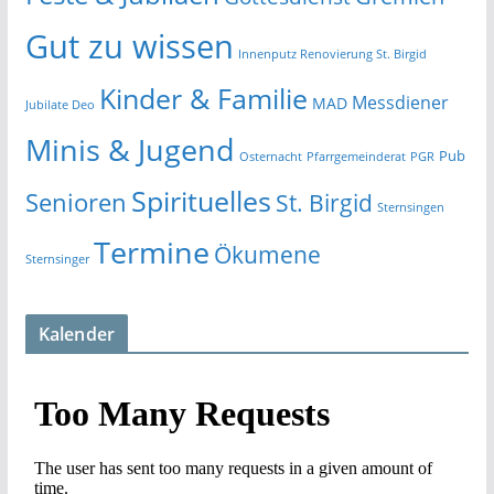
Gut zu wissen
Innenputz Renovierung St. Birgid
Kinder & Familie
Messdiener
MAD
Jubilate Deo
Minis & Jugend
Pub
Osternacht
Pfarrgemeinderat
PGR
Spirituelles
Senioren
St. Birgid
Sternsingen
Termine
Ökumene
Sternsinger
Kalender