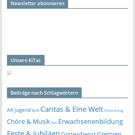
Newsletter abonnieren
Unsere KiTas
Beiträge nach Schlagwörtern
Caritas & Eine Welt
AK Jugend
BON
Christ König
Erwachsenenbildung
Chöre & Musik
Eier
Feste & Jubiläen
Gremien
Gottesdienst