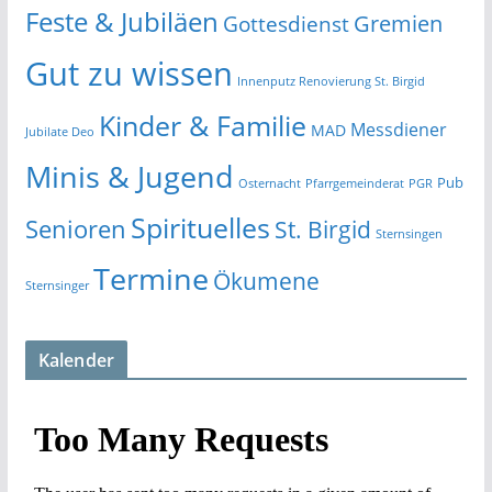
Feste & Jubiläen
Gremien
Gottesdienst
Gut zu wissen
Innenputz Renovierung St. Birgid
Kinder & Familie
Messdiener
MAD
Jubilate Deo
Minis & Jugend
Pub
Osternacht
Pfarrgemeinderat
PGR
Spirituelles
Senioren
St. Birgid
Sternsingen
Termine
Ökumene
Sternsinger
Kalender