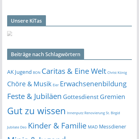
Unsere KiTas
Beiträge nach Schlagwörtern
Caritas & Eine Welt
AK Jugend
BON
Christ König
Erwachsenenbildung
Chöre & Musik
Eier
Feste & Jubiläen
Gremien
Gottesdienst
Gut zu wissen
Innenputz Renovierung St. Birgid
Kinder & Familie
Messdiener
MAD
Jubilate Deo