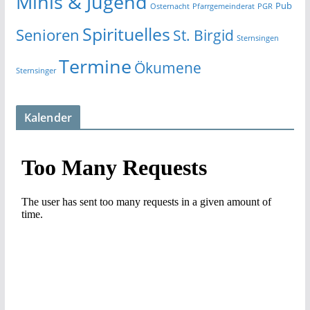
Minis & Jugend
Pub
Osternacht
Pfarrgemeinderat
PGR
Spirituelles
Senioren
St. Birgid
Sternsingen
Termine
Ökumene
Sternsinger
Kalender