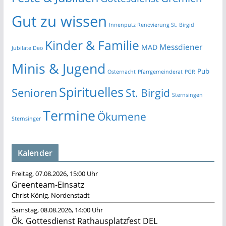
Gut zu wissen
Innenputz Renovierung St. Birgid
Kinder & Familie
Messdiener
MAD
Jubilate Deo
Minis & Jugend
Pub
Osternacht
Pfarrgemeinderat
PGR
Spirituelles
Senioren
St. Birgid
Sternsingen
Termine
Ökumene
Sternsinger
Kalender