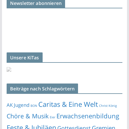
Newsletter abonnieren
Unsere KiTas
Beiträge nach Schlagwörtern
Caritas & Eine Welt
AK Jugend
BON
Christ König
Erwachsenenbildung
Chöre & Musik
Eier
Feste & Jubiläen
Gremien
Gottesdienst