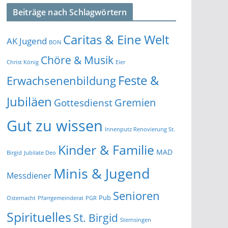
Beiträge nach Schlagwörtern
Caritas & Eine Welt
AK Jugend
BON
Chöre & Musik
Christ König
Eier
Feste &
Erwachsenenbildung
Jubiläen
Gremien
Gottesdienst
Gut zu wissen
Innenputz Renovierung St.
Kinder & Familie
MAD
Birgid
Jubilate Deo
Minis & Jugend
Messdiener
Senioren
Pub
Osternacht
Pfarrgemeinderat
PGR
Spirituelles
St. Birgid
Sternsingen