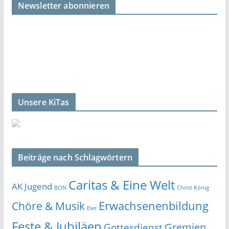
Newsletter abonnieren
Unsere KiTas
Beiträge nach Schlagwörtern
Caritas & Eine Welt
AK Jugend
BON
Christ König
Erwachsenenbildung
Chöre & Musik
Eier
Feste & Jubiläen
Gremien
Gottesdienst