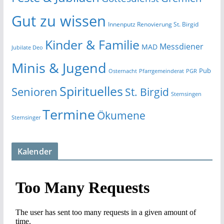
Gut zu wissen
Innenputz Renovierung St. Birgid
Kinder & Familie
Messdiener
MAD
Jubilate Deo
Minis & Jugend
Pub
Osternacht
Pfarrgemeinderat
PGR
Spirituelles
Senioren
St. Birgid
Sternsingen
Termine
Ökumene
Sternsinger
Kalender