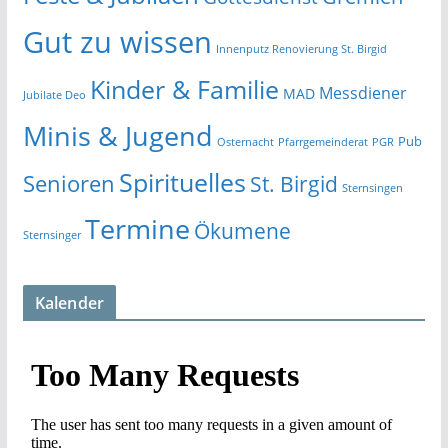
Gut zu wissen
Innenputz Renovierung St. Birgid
Kinder & Familie
Messdiener
MAD
Jubilate Deo
Minis & Jugend
Pub
Osternacht
Pfarrgemeinderat
PGR
Spirituelles
Senioren
St. Birgid
Sternsingen
Termine
Ökumene
Sternsinger
Kalender