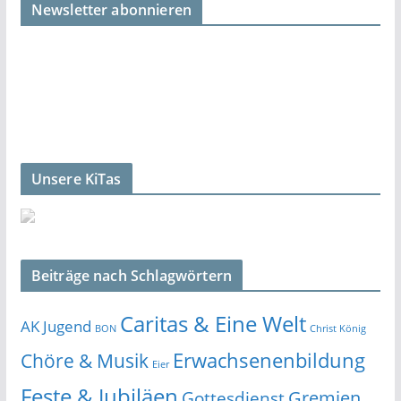
Newsletter abonnieren
Unsere KiTas
Beiträge nach Schlagwörtern
Caritas & Eine Welt
AK Jugend
BON
Christ König
Erwachsenenbildung
Chöre & Musik
Eier
Feste & Jubiläen
Gremien
Gottesdienst