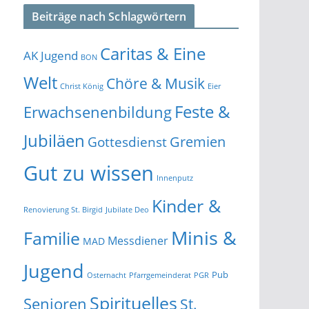
Beiträge nach Schlagwörtern
Caritas & Eine
AK Jugend
BON
Welt
Chöre & Musik
Christ König
Eier
Feste &
Erwachsenenbildung
Jubiläen
Gremien
Gottesdienst
Gut zu wissen
Innenputz
Kinder &
Renovierung St. Birgid
Jubilate Deo
Minis &
Familie
Messdiener
MAD
Jugend
Pub
Osternacht
Pfarrgemeinderat
PGR
Spirituelles
Senioren
St.