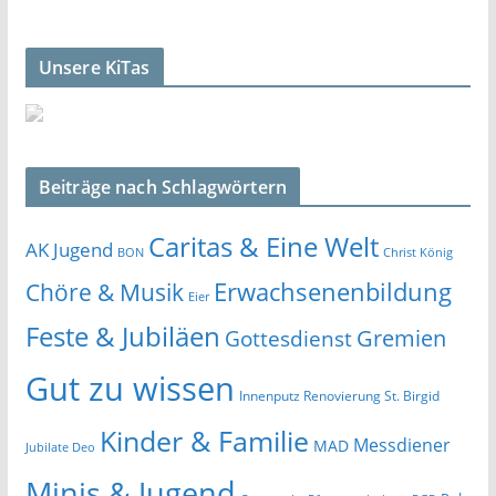
Unsere KiTas
Beiträge nach Schlagwörtern
Caritas & Eine Welt
AK Jugend
BON
Christ König
Erwachsenenbildung
Chöre & Musik
Eier
Feste & Jubiläen
Gremien
Gottesdienst
Gut zu wissen
Innenputz Renovierung St. Birgid
Kinder & Familie
Messdiener
MAD
Jubilate Deo
Minis & Jugend