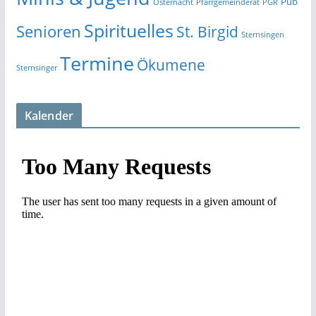
Pub
Osternacht
Pfarrgemeinderat
PGR
Spirituelles
Senioren
St. Birgid
Sternsingen
Termine
Ökumene
Sternsinger
Kalender