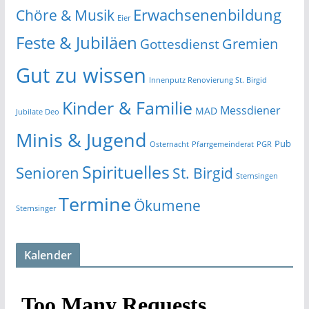
Erwachsenenbildung
Chöre & Musik
Eier
Feste & Jubiläen
Gremien
Gottesdienst
Gut zu wissen
Innenputz Renovierung St. Birgid
Kinder & Familie
Messdiener
MAD
Jubilate Deo
Minis & Jugend
Pub
Osternacht
Pfarrgemeinderat
PGR
Spirituelles
Senioren
St. Birgid
Sternsingen
Termine
Ökumene
Sternsinger
Kalender