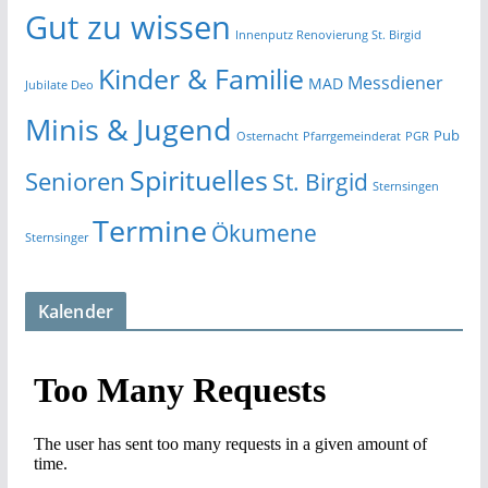
Gut zu wissen
Innenputz Renovierung St. Birgid
Kinder & Familie
Messdiener
MAD
Jubilate Deo
Minis & Jugend
Pub
Osternacht
Pfarrgemeinderat
PGR
Spirituelles
Senioren
St. Birgid
Sternsingen
Termine
Ökumene
Sternsinger
Kalender