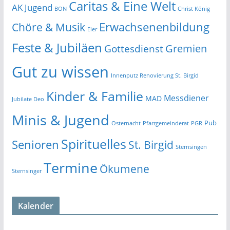
Caritas & Eine Welt
AK Jugend
BON
Christ König
Erwachsenenbildung
Chöre & Musik
Eier
Feste & Jubiläen
Gremien
Gottesdienst
Gut zu wissen
Innenputz Renovierung St. Birgid
Kinder & Familie
Messdiener
MAD
Jubilate Deo
Minis & Jugend
Pub
Osternacht
Pfarrgemeinderat
PGR
Spirituelles
Senioren
St. Birgid
Sternsingen
Termine
Ökumene
Sternsinger
Kalender