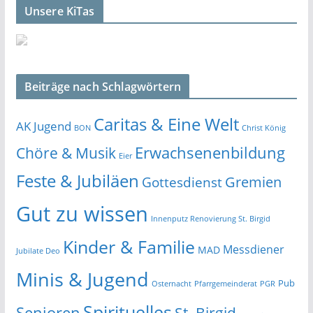
Unsere KiTas
Beiträge nach Schlagwörtern
Caritas & Eine Welt
AK Jugend
BON
Christ König
Erwachsenenbildung
Chöre & Musik
Eier
Feste & Jubiläen
Gremien
Gottesdienst
Gut zu wissen
Innenputz Renovierung St. Birgid
Kinder & Familie
Messdiener
MAD
Jubilate Deo
Minis & Jugend
Pub
Osternacht
Pfarrgemeinderat
PGR
Spirituelles
Senioren
St. Birgid