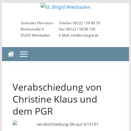
Zum
Inhalt
springen
Zentrales Pfarrbüro
Telefon: 06122 / 58 86 70
Borkestraße 4
Fax: 06122 / 58 86 728
65205 Wiesbaden
E-Mail: info@st-birgid.de
Verabschiedung von
Christine Klaus und
dem PGR