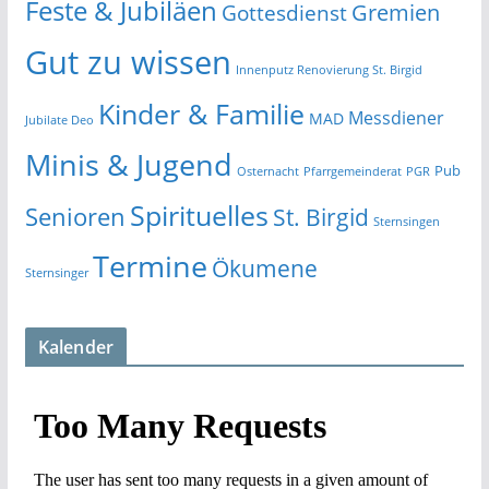
Feste & Jubiläen
Gremien
Gottesdienst
Gut zu wissen
Innenputz Renovierung St. Birgid
Kinder & Familie
Messdiener
MAD
Jubilate Deo
Minis & Jugend
Pub
Osternacht
Pfarrgemeinderat
PGR
Spirituelles
Senioren
St. Birgid
Sternsingen
Termine
Ökumene
Sternsinger
Kalender