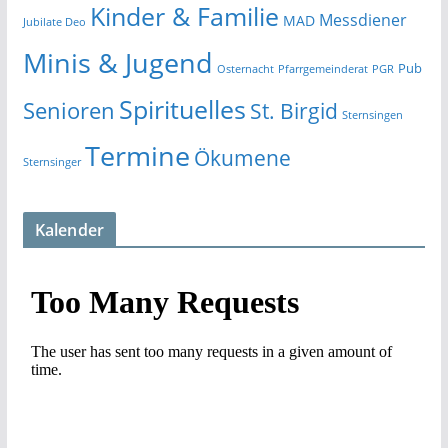
Kinder & Familie
Messdiener
MAD
Jubilate Deo
Minis & Jugend
Pub
Osternacht
Pfarrgemeinderat
PGR
Spirituelles
Senioren
St. Birgid
Sternsingen
Termine
Ökumene
Sternsinger
Kalender