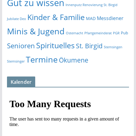
Gut zu wissen
Innenputz Renovierung St. Birgid
Kinder & Familie
Messdiener
MAD
Jubilate Deo
Minis & Jugend
Pub
Osternacht
Pfarrgemeinderat
PGR
Spirituelles
Senioren
St. Birgid
Sternsingen
Termine
Ökumene
Sternsinger
Kalender