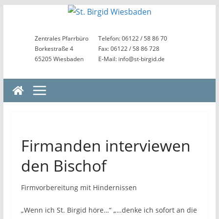
Zum
Inhalt
springen
Zentrales Pfarrbüro
Telefon: 06122 / 58 86 70
Borkestraße 4
Fax: 06122 / 58 86 728
65205 Wiesbaden
E-Mail: info@st-birgid.de
Firmanden interviewen
den Bischof
Firmvorbereitung mit Hindernissen
„Wenn ich St. Birgid höre…“ „…denke ich sofort an die