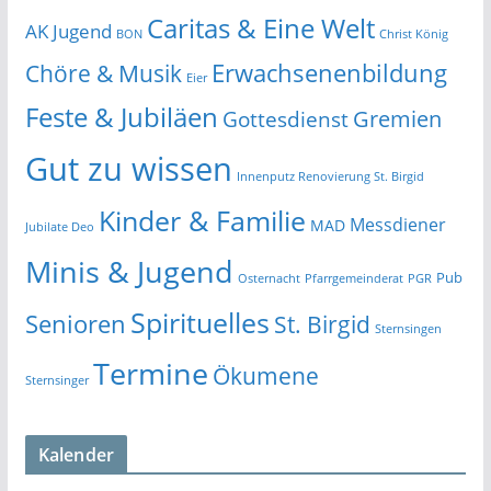
Caritas & Eine Welt
AK Jugend
BON
Christ König
Erwachsenenbildung
Chöre & Musik
Eier
Feste & Jubiläen
Gremien
Gottesdienst
Gut zu wissen
Innenputz Renovierung St. Birgid
Kinder & Familie
Messdiener
MAD
Jubilate Deo
Minis & Jugend
Pub
Osternacht
Pfarrgemeinderat
PGR
Spirituelles
Senioren
St. Birgid
Sternsingen
Termine
Ökumene
Sternsinger
Kalender