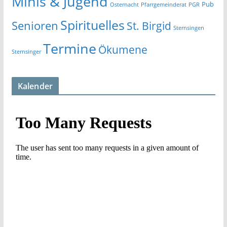
Minis & Jugend
Pub
Osternacht
Pfarrgemeinderat
PGR
Spirituelles
Senioren
St. Birgid
Sternsingen
Termine
Ökumene
Sternsinger
Kalender