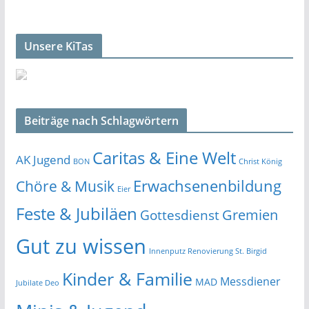
Unsere KiTas
Beiträge nach Schlagwörtern
Caritas & Eine Welt
AK Jugend
BON
Christ König
Erwachsenenbildung
Chöre & Musik
Eier
Feste & Jubiläen
Gremien
Gottesdienst
Gut zu wissen
Innenputz Renovierung St. Birgid
Kinder & Familie
Messdiener
MAD
Jubilate Deo