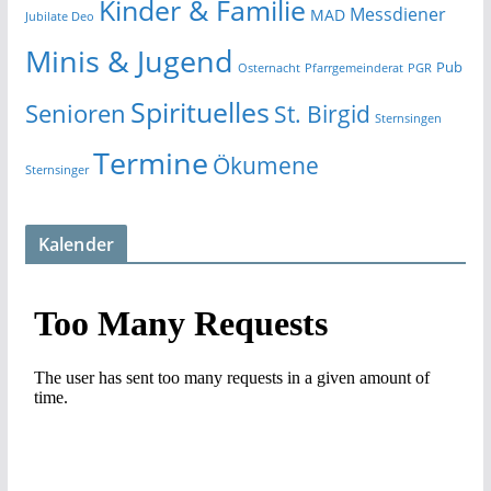
Kinder & Familie
Messdiener
MAD
Jubilate Deo
Minis & Jugend
Pub
Osternacht
Pfarrgemeinderat
PGR
Spirituelles
Senioren
St. Birgid
Sternsingen
Termine
Ökumene
Sternsinger
Kalender