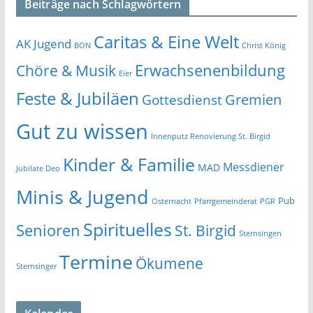
Beiträge nach Schlagwörtern
Caritas & Eine Welt
AK Jugend
BON
Christ König
Erwachsenenbildung
Chöre & Musik
Eier
Feste & Jubiläen
Gremien
Gottesdienst
Gut zu wissen
Innenputz Renovierung St. Birgid
Kinder & Familie
Messdiener
MAD
Jubilate Deo
Minis & Jugend
Pub
Osternacht
Pfarrgemeinderat
PGR
Spirituelles
Senioren
St. Birgid
Sternsingen
Termine
Ökumene
Sternsinger